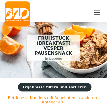
≡
FRÜHSTÜCK
(BREAKFAST)
VESPER
PAUSENSNACK
in Nauders
Ergebnisse filtern und sortieren
Betriebe in Nauders mit Angeboten in anderen
Kategorien