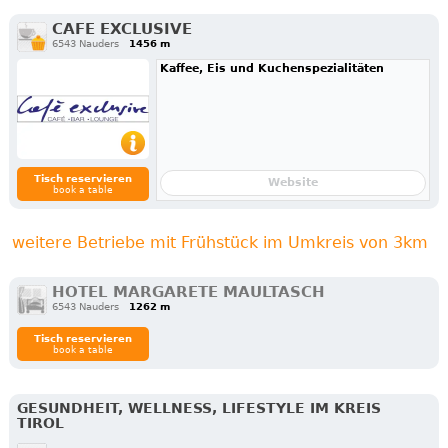
CAFE EXCLUSIVE
6543 Nauders
1456 m
Kaffee, Eis und Kuchenspezialitäten
Tisch reservieren
Website
book a table
weitere Betriebe mit Frühstück im Umkreis von 3km
HOTEL MARGARETE MAULTASCH
6543 Nauders
1262 m
Tisch reservieren
book a table
GESUNDHEIT, WELLNESS, LIFESTYLE IM KREIS
TIROL