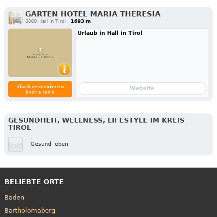
GARTEN HOTEL MARIA THERESIA
6060 Hall in Tirol
1693 m
Urlaub in Hall in Tirol
Tisch reservieren
Website
book a table
GESUNDHEIT, WELLNESS, LIFESTYLE IM KREIS
TIROL
Gesund leben
BELIEBTE ORTE
Baden
Bartholomäberg