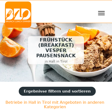
≡
FRÜHSTÜCK
(BREAKFAST)
VESPER
PAUSENSNACK
in Hall in Tirol
Ergebnisse filtern und sortieren
Betriebe in Hall in Tirol mit Angeboten in anderen
Kategorien