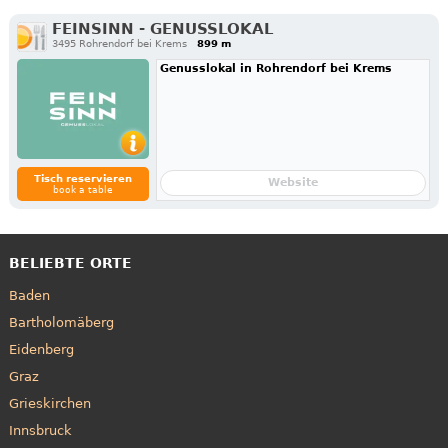
FEINSINN - GENUSSLOKAL
3495 Rohrendorf bei Krems
899 m
Genusslokal in Rohrendorf bei Krems
Tisch reservieren
Website
book a table
BELIEBTE ORTE
Baden
Bartholomäberg
Eidenberg
Graz
Grieskirchen
Innsbruck