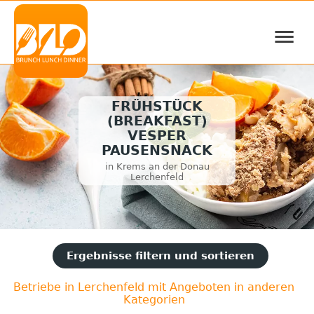
≡
FRÜHSTÜCK
(BREAKFAST)
VESPER
PAUSENSNACK
in Krems an der Donau
Lerchenfeld
Ergebnisse filtern und sortieren
Betriebe in Lerchenfeld mit Angeboten in anderen
Kategorien