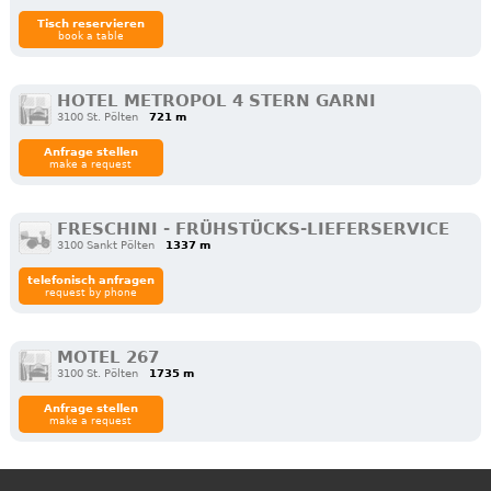
Tisch reservieren
book a table
HOTEL METROPOL 4 STERN GARNI
3100 St. Pölten
721 m
Anfrage stellen
make a request
FRESCHINI - FRÜHSTÜCKS-LIEFERSERVICE
3100 Sankt Pölten
1337 m
telefonisch anfragen
request by phone
MOTEL 267
3100 St. Pölten
1735 m
Anfrage stellen
make a request