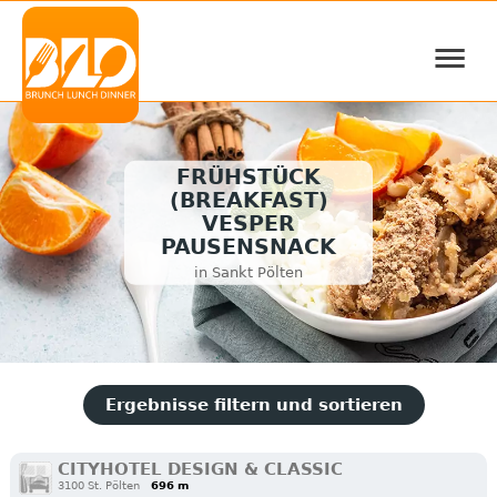
≡
FRÜHSTÜCK
(BREAKFAST)
VESPER
PAUSENSNACK
in Sankt Pölten
Ergebnisse filtern und sortieren
CITYHOTEL DESIGN & CLASSIC
3100 St. Pölten
696 m