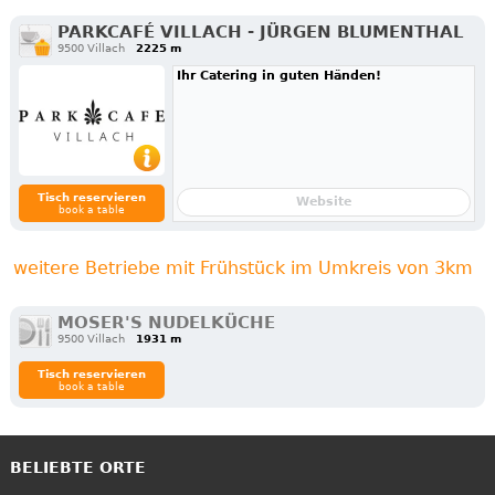
PARKCAFÉ VILLACH - JÜRGEN BLUMENTHAL
9500 Villach
2225 m
Ihr Catering in guten Händen!
Tisch reservieren
Website
book a table
weitere Betriebe mit Frühstück im Umkreis von 3km
MOSER'S NUDELKÜCHE
9500 Villach
1931 m
Tisch reservieren
book a table
BELIEBTE ORTE