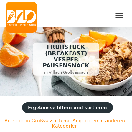
≡
FRÜHSTÜCK
(BREAKFAST)
VESPER
PAUSENSNACK
in Villach Großvassach
Ergebnisse filtern und sortieren
Betriebe in Großvassach mit Angeboten in anderen
Kategorien