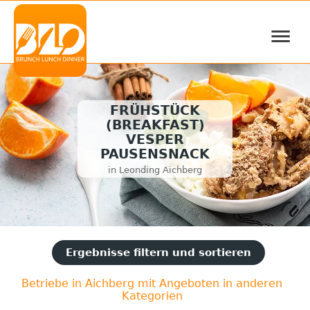
≡
FRÜHSTÜCK
(BREAKFAST)
VESPER
PAUSENSNACK
in Leonding Aichberg
Ergebnisse filtern und sortieren
Betriebe in Aichberg mit Angeboten in anderen
Kategorien