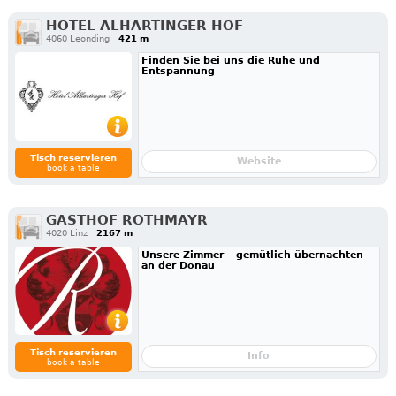
HOTEL ALHARTINGER HOF
4060 Leonding
421 m
Finden Sie bei uns die Ruhe und
Entspannung
Tisch reservieren
Website
book a table
GASTHOF ROTHMAYR
4020 Linz
2167 m
Unsere Zimmer – gemütlich übernachten
an der Donau
Tisch reservieren
Info
book a table