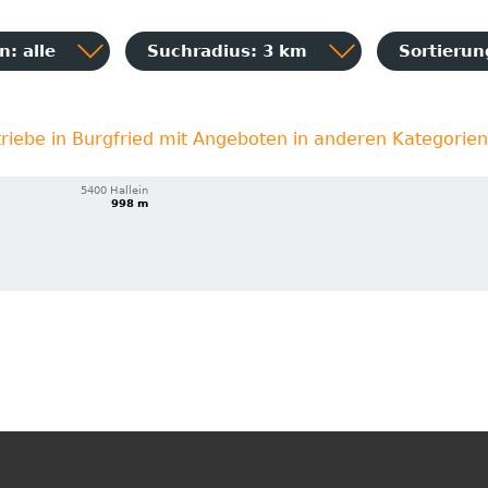
: alle
Suchradius: 3 km
Sortieru
riebe in Burgfried mit Angeboten in anderen Kategorien
5400 Hallein
998 m