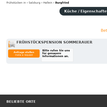
Frühstücken
in
›
Salzburg
›
Hallein
›
Burgfried
Küche / Eigenschaften
Bet
FRÜHSTÜCKSPENSION SOMMERAUER
Bitte rufen Sie uns
Anfrage stellen
für genauere
make a request
Informationen an.
BELIEBTE ORTE