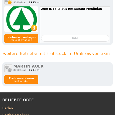
8020 Graz
1753 m
Zum INTERSPAR-Restaurant Menüplan
telefonisch anfragen
Info
request by phone
weitere Betriebe mit Frühstück im Umkreis von 3km
MARTIN AUER
8010 Graz
1711 m
Tisch reservieren
book a table
BELIEBTE ORTE
Baden