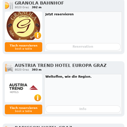
GRANOLA BAHNHOF
8020 Graz
392 m
Jetzt reservieren
Tisch reservieren
Reservation
book a table
AUSTRIA TREND HOTEL EUROPA GRAZ
8020 Graz
393 m
Weltoffen, wie die Region.
Tisch reservieren
Info
book a table