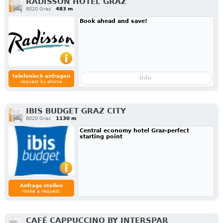
RADISSON HOTEL GRAZ
8020 Graz
483 m
Book ahead and save!
telefonisch anfragen
Info
request by phone
IBIS BUDGET GRAZ CITY
8020 Graz
1130 m
Central economy hotel Graz-perfect
starting point
Anfrage stellen
make a request
CAFÉ CAPPUCCINO BY INTERSPAR