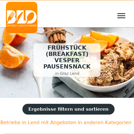
≡
FRÜHSTÜCK
(BREAKFAST)
VESPER
PAUSENSNACK
in Graz Lend
Ergebnisse filtern und sortieren
Betriebe in Lend mit Angeboten in anderen Kategorien