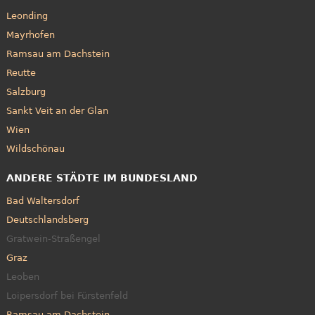
Leonding
Mayrhofen
Ramsau am Dachstein
Reutte
Salzburg
Sankt Veit an der Glan
Wien
Wildschönau
ANDERE STÄDTE IM BUNDESLAND
Bad Waltersdorf
Deutschlandsberg
Gratwein-Straßengel
Graz
Leoben
Loipersdorf bei Fürstenfeld
Ramsau am Dachstein