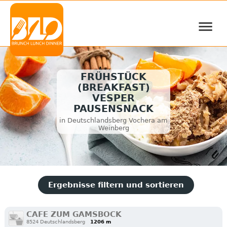
≡
FRÜHSTÜCK
(BREAKFAST)
VESPER
PAUSENSNACK
in Deutschlandsberg Vochera am
Weinberg
Ergebnisse filtern und sortieren
CAFE ZUM GAMSBOCK
8524 Deutschlandsberg
1206 m