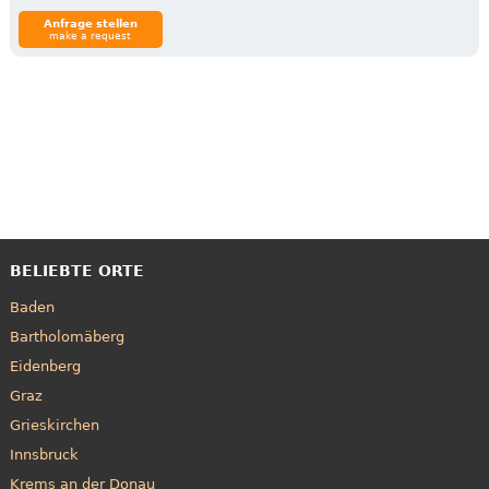
Anfrage stellen
make a request
BELIEBTE ORTE
Baden
Bartholomäberg
Eidenberg
Graz
Grieskirchen
Innsbruck
Krems an der Donau