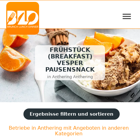
≡
FRÜHSTÜCK
(BREAKFAST)
VESPER
PAUSENSNACK
in Anthering Anthering
Ergebnisse filtern und sortieren
Betriebe in Anthering mit Angeboten in anderen
Kategorien