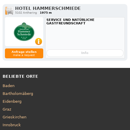
HOTEL HAMMERSCHMIEDE
5102 Anthering
1975 m
SERVICE UND NATÜRLICHE
GASTFREUNDSCHAFT
Anfrage stellen
Info
make a request
BELIEBTE ORTE
Baden
Bartholomäberg
Eidenberg
Graz
Grieskirchen
Innsbruck